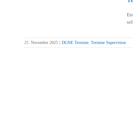
ision
En
se
25. November 2025
|
DGNE Termine
,
Termine Supervision