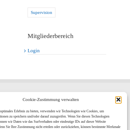
Supervision
Mitgliederbereich
Login
Cookie-Zustimmung verwalten
AKTUELL
optimales Erlebnis zu bieten, verwenden wir Technologien wie Cookies, um
Die Bedeutung der ersten 1000 Tage im Leben
tionen zu speichern und/oder darauf zuzugreifen. Wenn Sie diesen Technologien
nnen wir Daten wie das Surfverhalten oder eindeutige IDs auf dieser Website
Wenn Sie Ihre Zustimmung nicht erteilen oder zurückziehen, können bestimmte Merkmale
Termine Supervision 2026